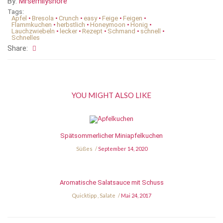
By:
Mrsemilyshore
Tags:
Apfel
•
Bresola
•
Crunch
•
easy
•
Feige
•
Feigen
•
Flammkuchen
•
herbstlich
•
Honeymoon
•
Honig
•
Lauchzwiebeln
•
lecker
•
Rezept
•
Schmand
•
schnell
•
Schnelles
Share:
YOU MIGHT ALSO LIKE
Spätsommerlicher Miniapfelkuchen
Süßes
September 14, 2020
Aromatische Salatsauce mit Schuss
Quicktipp
,
Salate
Mai 24, 2017