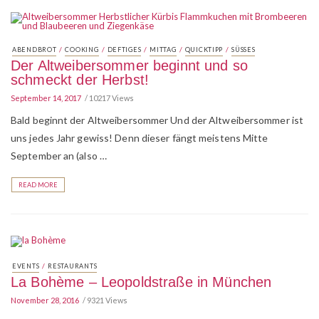
/
/
/
/
/
ABENDBROT
COOKING
DEFTIGES
MITTAG
QUICKTIPP
SÜSSES
Der Altweibersommer beginnt und so
schmeckt der Herbst!
September 14, 2017
10217 Views
Bald beginnt der Altweibersommer Und der Altweibersommer ist
uns jedes Jahr gewiss! Denn dieser fängt meistens Mitte
September an (also …
READ MORE
/
EVENTS
RESTAURANTS
La Bohème – Leopoldstraße in München
November 28, 2016
9321 Views