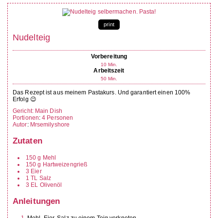
print
Nudelteig
Vorbereitung
10
Min.
Arbeitszeit
50
Min.
Das Rezept ist aus meinem Pastakurs. Und garantiert einen 100%
Erfolg 😉
Gericht:
Main Dish
Portionen
:
4
Personen
Autor
:
Mrsemilyshore
Zutaten
150
g
Mehl
150
g
Hartweizengrieß
3
Eier
1
TL
Salz
3
EL
Olivenöl
Anleitungen
Mehl, Eier, Salz zu einem Teig verkneten.