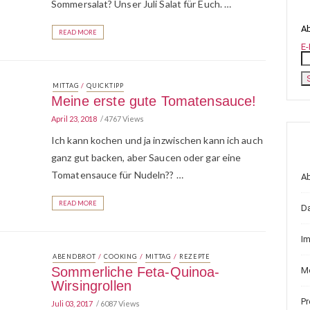
Sommersalat? Unser Juli Salat für Euch. …
Ab
READ MORE
E-
/
MITTAG
QUICKTIPP
Meine erste gute Tomatensauce!
April 23, 2018
4767 Views
Ich kann kochen und ja inzwischen kann ich auch
ganz gut backen, aber Saucen oder gar eine
Tomatensauce für Nudeln?? …
A
READ MORE
D
I
/
/
/
ABENDBROT
COOKING
MITTAG
REZEPTE
Sommerliche Feta-Quinoa-
Me
Wirsingrollen
P
Juli 03, 2017
6087 Views