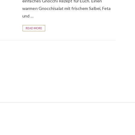
einfaches Gnocchi Rezept für Euch. Einen
warmen Gnocchisalat mit frischem Salbei, Feta
und …
READ MORE