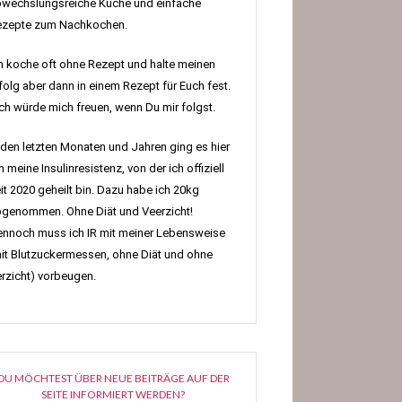
wechslungsreiche Küche und einfache
ezepte zum Nachkochen.
h koche oft ohne Rezept und halte meinen
folg aber dann in einem Rezept für Euch fest.
h würde mich freuen, wenn Du mir folgst.
 den letzten Monaten und Jahren ging es hier
 meine Insulinresistenz, von der ich offiziell
it 2020 geheilt bin. Dazu habe ich 20kg
genommen. Ohne Diät und Veerzicht!
nnoch muss ich IR mit meiner Lebensweise
it Blutzuckermessen, ohne Diät und ohne
rzicht) vorbeugen.
DU MÖCHTEST ÜBER NEUE BEITRÄGE AUF DER
SEITE INFORMIERT WERDEN?