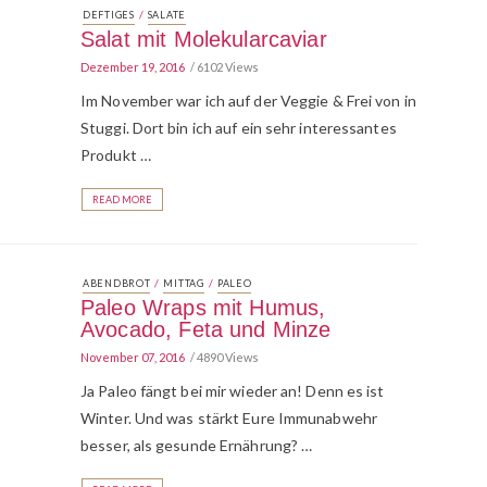
/
DEFTIGES
SALATE
Salat mit Molekularcaviar
Dezember 19, 2016
6102 Views
Im November war ich auf der Veggie & Frei von in
Stuggi. Dort bin ich auf ein sehr interessantes
Produkt …
READ MORE
/
/
ABENDBROT
MITTAG
PALEO
Paleo Wraps mit Humus,
Avocado, Feta und Minze
November 07, 2016
4890 Views
Ja Paleo fängt bei mir wieder an! Denn es ist
Winter. Und was stärkt Eure Immunabwehr
besser, als gesunde Ernährung? …