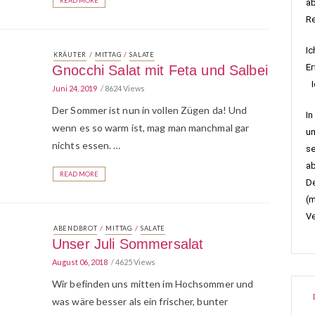
READ MORE
ab
R
Ic
/
/
KRÄUTER
MITTAG
SALATE
Er
Gnocchi Salat mit Feta und Salbei
Ic
Juni 24, 2019
8624 Views
Der Sommer ist nun in vollen Zügen da! Und
In
wenn es so warm ist, mag man manchmal gar
um
nichts essen. …
se
ab
READ MORE
De
(m
Ve
/
/
ABENDBROT
MITTAG
SALATE
Unser Juli Sommersalat
August 06, 2018
4625 Views
Wir befinden uns mitten im Hochsommer und
was wäre besser als ein frischer, bunter