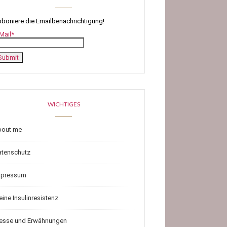
boniere die Emailbenachrichtigung!
Mail*
WICHTIGES
bout me
atenschutz
mpressum
ine Insulinresistenz
resse und Erwähnungen