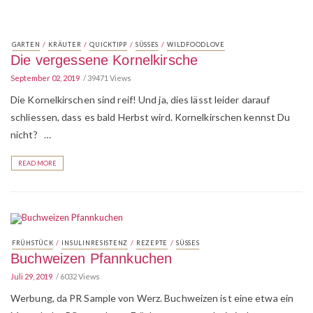
/
/
/
/
GARTEN
KRÄUTER
QUICKTIPP
SÜSSES
WILDFOODLOVE
Die vergessene Kornelkirsche
September 02, 2019
39471 Views
Die Kornelkirschen sind reif! Und ja, dies lässt leider darauf
schliessen, dass es bald Herbst wird. Kornelkirschen kennst Du
nicht? …
READ MORE
/
/
/
FRÜHSTÜCK
INSULINRESISTENZ
REZEPTE
SÜSSES
Buchweizen Pfannkuchen
Juli 29, 2019
6032 Views
Werbung, da PR Sample von Werz. Buchweizen ist eine etwa ein